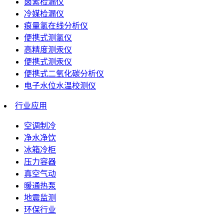
卤素检漏仪
冷媒检漏仪
痕量氢在线分析仪
便携式测氢仪
高精度测汞仪
便携式测汞仪
便携式二氧化碳分析仪
电子水位水温校测仪
行业应用
空调制冷
净水净饮
冰箱冷柜
压力容器
真空气动
暖通热泵
地震监测
环保行业