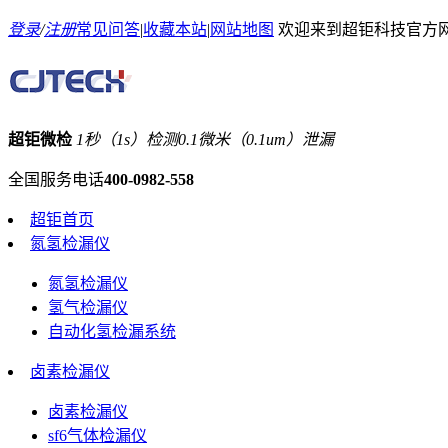
登录
/
注册
常见问答
|
收藏本站
|
网站地图
欢迎来到超钜科技官方
超钜微检
1秒（1s）检测0.1微米（0.1um）泄漏
全国服务电话
400-0982-558
超钜首页
氮氢检漏仪
氮氢检漏仪
氢气检漏仪
自动化氢检漏系统
卤素检漏仪
卤素检漏仪
sf6气体检漏仪