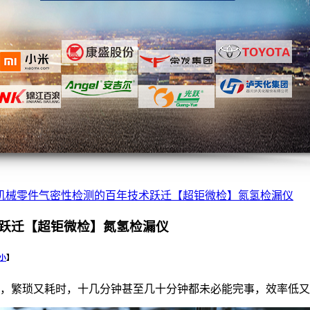
机械零件气密性检测的百年技术跃迁【超钜微检】氮氢检漏仪
跃迁【超钜微检】氮氢检漏仪
小
】
，繁琐又耗时，十几分钟甚至几十分钟都未必能完事，效率低又