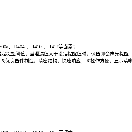
00a、 R404a、R410a、R417等卤素；
设定提醒阈值，当泄漏值大于设定提醒值时，仪器即会声光提醒，方
源； 5)优良器件制造，精密结构，快速响应； 6)操作方便，显示