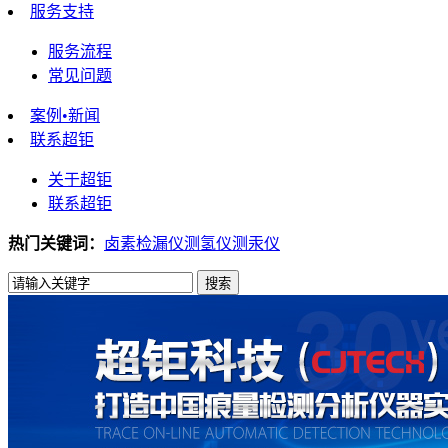
服务支持
服务流程
常见问题
案例•新闻
联系超钜
关于超钜
联系超钜
热门关键词：
卤素检漏仪
测氢仪
测汞仪