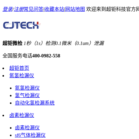
登录
/
注册
常见问答
|
收藏本站
|
网站地图
欢迎来到超钜科技官方
超钜微检
1秒（1s）检测0.1微米（0.1um）泄漏
全国服务电话
400-0982-558
超钜首页
氮氢检漏仪
氮氢检漏仪
氢气检漏仪
自动化氢检漏系统
卤素检漏仪
卤素检漏仪
sf6气体检漏仪