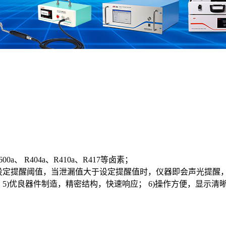
00a、 R404a、R410a、R417等卤素；
设定提醒阈值，当泄漏值大于设定提醒值时，仪器即会声光提醒，方
源； 5)优良器件制造，精密结构，快速响应； 6)操作方便，显示