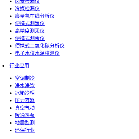
卤素检漏仪
冷媒检漏仪
痕量氢在线分析仪
便携式测氢仪
高精度测汞仪
便携式测汞仪
便携式二氧化碳分析仪
电子水位水温校测仪
行业应用
空调制冷
净水净饮
冰箱冷柜
压力容器
真空气动
暖通热泵
地震监测
环保行业