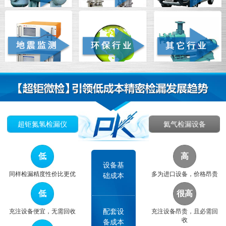
超钜氮氢检漏仪
氦气检漏设备
低
高
设备基
同样检漏精度性价比更优
多为进口设备，价格昂贵
础成本
低
很高
配套设
充注设备便宜，无需回收
充注设备昂贵，且必需回
收
备成本