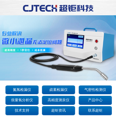
氮氢检漏仪
卤素检漏仪
气密性检测仪
痕量氢分析仪
高精度测汞仪
产品中心
技术支持
超钜资讯
联系超钜