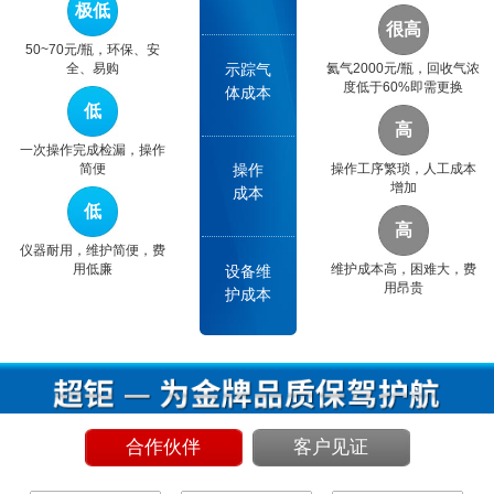
极低
很高
50~70元/瓶，环保、安
示踪气
全、易购
氦气2000元/瓶，回收气浓
度低于60%即需更换
体成本
低
高
一次操作完成检漏，操作
操作
简便
操作工序繁琐，人工成本
增加
成本
低
高
仪器耐用，维护简便，费
设备维
用低廉
维护成本高，困难大，费
用昂贵
护成本
合作伙伴
客户见证