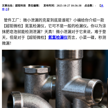
文章出处：超钜科技 责任编辑： 发布时间：2025-10-27 10:56:38 点击数：
-
【
大
中
小
】
管件工厂：微小泄漏的克星到底是谁呢？小编给你介绍一款
【超钜微检】氮氢检漏仪，它可不是一般的检漏仪。你以为涂
抹肥皂泡就能检测泄漏？天真！微小泄漏对于它来说，难于登
天，但是对于【超钜微检】
氮氢检漏仪
而言，小菜一碟，秒测
微漏！