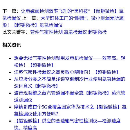
下一篇：
让电磁阀检测效率飞升的“黑科技” 【超钜微检】氮
氢检漏仪
上一篇：
大型缸体工厂的“眼睛”，微小泄漏无所遁
形！【超钜微检】氮氢检漏仪
此文关键字：
管件气密性检测
氮氢检漏仪
超钜微检
相关资讯
想要无损气密性检测就用发电机检漏仪——效率高、轻
松检！【超钜微检】
江苏气密性检漏仪之高灵敏心随所向！【超钜微检】
从垃圾分类之不简单浅谈空调制冷行业使用氮氢检漏的
深远意义【超钜微检】
波音现裂缝之蒸汽管道漏不漏全靠【超钜微检】蒸汽管
道测漏仪
摩纳哥成首个5G全覆盖国家华为技术之【超钜微检】氮
氢检漏仪使用方便吗？
【超钜微检】供应的变速箱气密性检测仪—检测速度
快、精度高