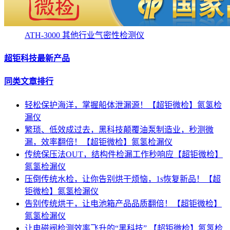
ATH-3000 其他行业气密性检测仪
超钜科技最新产品
同类文章排行
轻松保护海洋，掌握船体泄漏源！【超钜微检】氮氢检
漏仪
繁琐、低效成过去，黑科技颠覆油泵制造业，秒测微
漏，效率翻倍！【超钜微检】氮氢检漏仪
传统保压法OUT，结构件检漏工作秒响应【超钜微检】
氮氢检漏仪
压倒传统水检，让你告别烘干烦恼，1s恢复新品！【超
钜微检】氮氢检漏仪
告别传统烘干，让电池箱产品品质翻倍！【超钜微检】
氮氢检漏仪
让电磁阀检测效率飞升的“黑科技” 【超钜微检】氮氢检