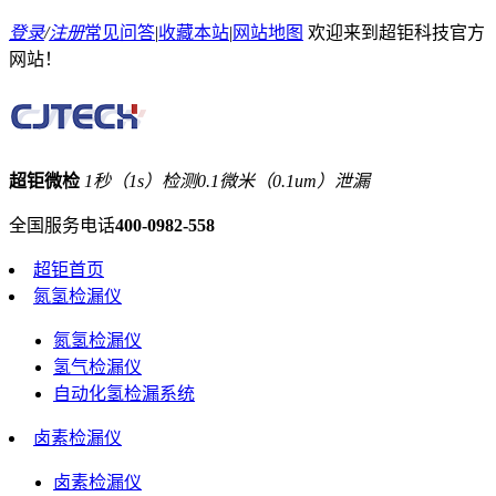
登录
/
注册
常见问答
|
收藏本站
|
网站地图
欢迎来到超钜科技官方
网站！
超钜微检
1秒（1s）检测0.1微米（0.1um）泄漏
全国服务电话
400-0982-558
超钜首页
氮氢检漏仪
氮氢检漏仪
氢气检漏仪
自动化氢检漏系统
卤素检漏仪
卤素检漏仪