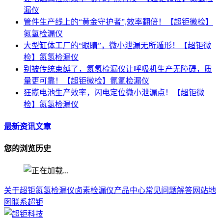
漏仪
管件生产线上的“黄金守护者”,效率翻倍！【超钜微检】
氮氢检漏仪
大型缸体工厂的“眼睛”，微小泄漏无所遁形！【超钜微
检】氮氢检漏仪
别被传统束缚了，氮氢检漏仪让呼吸机生产无障碍，质
量更可靠！【超钜微检】氮氢检漏仪
狂揽电池生产效率，闪电定位微小泄漏点！【超钜微
检】氮氢检漏仪
最新资讯文章
您的浏览历史
关于超钜
氮氢检漏仪
卤素检漏仪
产品中心
常见问题解答
网站地
图
联系超钜