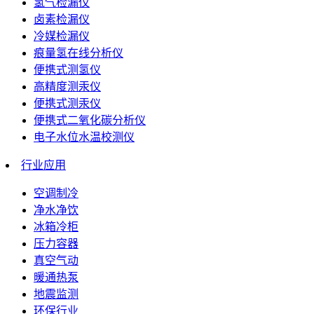
氢气检漏仪
卤素检漏仪
冷媒检漏仪
痕量氢在线分析仪
便携式测氢仪
高精度测汞仪
便携式测汞仪
便携式二氧化碳分析仪
电子水位水温校测仪
行业应用
空调制冷
净水净饮
冰箱冷柜
压力容器
真空气动
暖通热泵
地震监测
环保行业