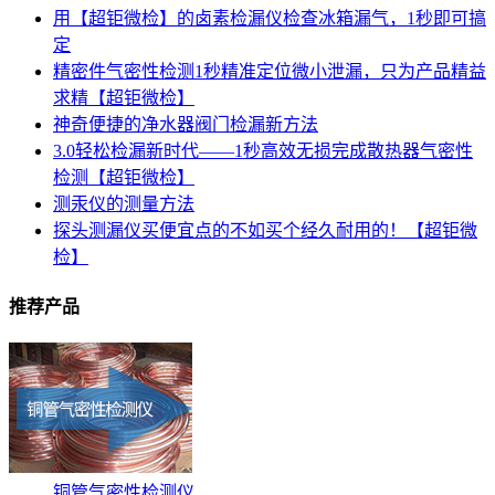
用【超钜微检】的卤素检漏仪检查冰箱漏气，1秒即可搞
定
精密件气密性检测1秒精准定位微小泄漏，只为产品精益
求精【超钜微检】
神奇便捷的净水器阀门检漏新方法
3.0轻松检漏新时代——1秒高效无损完成散热器气密性
检测【超钜微检】
测汞仪的测量方法
探头测漏仪买便宜点的不如买个经久耐用的！【超钜微
检】
推荐产品
铜管气密性检测仪