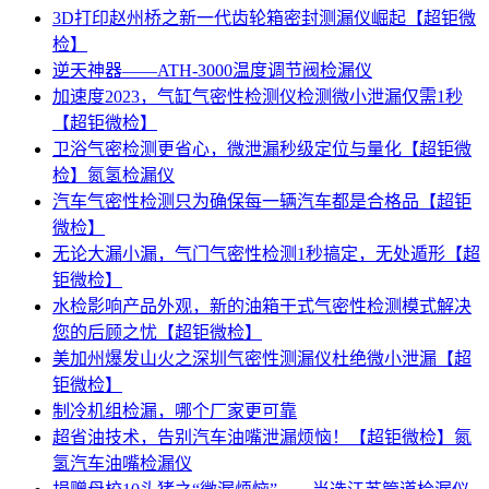
3D打印赵州桥之新一代齿轮箱密封测漏仪崛起【超钜微
检】
逆天神器——ATH-3000温度调节阀检漏仪
加速度2023，气缸气密性检测仪检测微小泄漏仅需1秒
【超钜微检】
卫浴气密检测更省心，微泄漏秒级定位与量化【超钜微
检】氮氢检漏仪
汽车气密性检测只为确保每一辆汽车都是合格品【超钜
微检】
无论大漏小漏，气门气密性检测1秒搞定，无处遁形【超
钜微检】
水检影响产品外观，新的油箱干式气密性检测模式解决
您的后顾之忧【超钜微检】
美加州爆发山火之深圳气密性测漏仪杜绝微小泄漏【超
钜微检】
制冷机组检漏，哪个厂家更可靠
超省油技术，告别汽车油嘴泄漏烦恼！【超钜微检】氮
氢汽车油嘴检漏仪