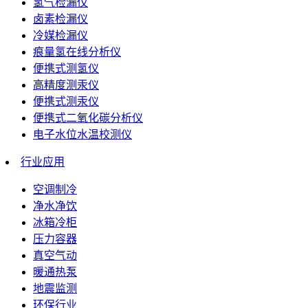
氢气检漏仪
卤素检漏仪
冷媒检漏仪
痕量氢在线分析仪
便携式测氢仪
高精度测汞仪
便携式测汞仪
便携式二氧化碳分析仪
电子水位水温校测仪
行业应用
空调制冷
净水净饮
冰箱冷柜
压力容器
真空气动
暖通热泵
地震监测
环保行业