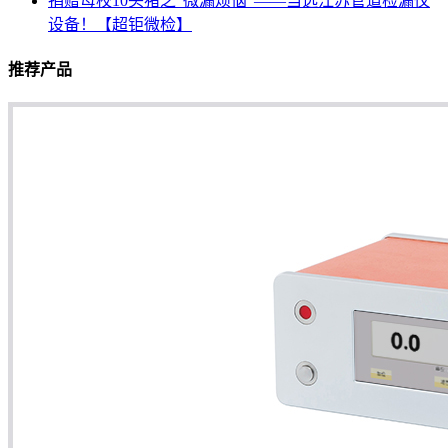
捐赠母校10头猪之“微漏烦恼”——当选江苏管道检漏仪
设备！【超钜微检】
推荐产品