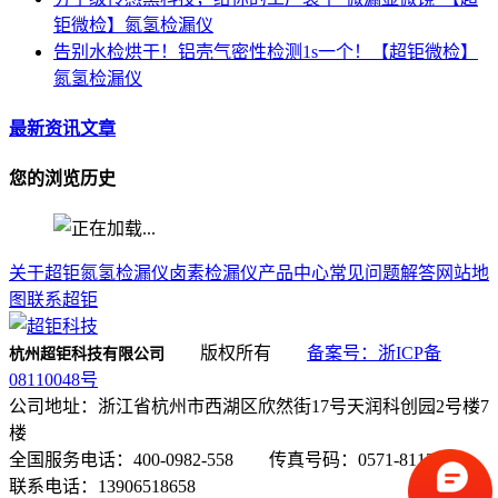
钜微检】氮氢检漏仪
告别水检烘干！铝壳气密性检测1s一个！【超钜微检】
氮氢检漏仪
最新资讯文章
您的浏览历史
关于超钜
氮氢检漏仪
卤素检漏仪
产品中心
常见问题解答
网站地
图
联系超钜
版权所有
备案号：浙ICP备
杭州超钜科技有限公司
08110048号
公司地址：浙江省杭州市西湖区欣然街17号天润科创园2号楼7
楼
全国服务电话：400-0982-558 传真号码：0571-81131130
联系电话：13906518658