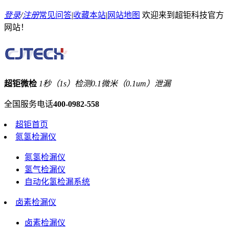
登录
/
注册
常见问答
|
收藏本站
|
网站地图
欢迎来到超钜科技官方
网站！
超钜微检
1秒（1s）检测0.1微米（0.1um）泄漏
全国服务电话
400-0982-558
超钜首页
氮氢检漏仪
氮氢检漏仪
氢气检漏仪
自动化氢检漏系统
卤素检漏仪
卤素检漏仪