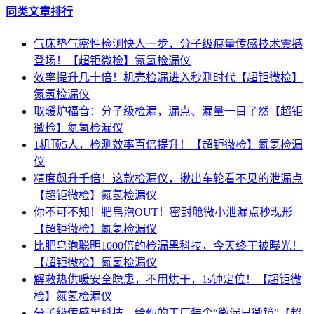
同类文章排行
气床垫气密性检测快人一步，分子级痕量传感技术震撼
登场！【超钜微检】氮氢检漏仪
效率提升几十倍！机壳检漏进入秒测时代【超钜微检】
氮氢检漏仪
取暖炉福音：分子级检漏，漏点、漏量一目了然【超钜
微检】氮氢检漏仪
1机顶5人，检测效率百倍提升！【超钜微检】氮氢检漏
仪
精度飙升千倍！这款检漏仪，揪出车轮看不见的泄漏点
【超钜微检】氮氢检漏仪
你不可不知！肥皂泡OUT！密封舱微小泄漏点秒现形
【超钜微检】氮氢检漏仪
比肥皂泡聪明1000倍的检漏黑科技，今天终于被曝光！
【超钜微检】氮氢检漏仪
解救热供暖安全隐患，不用烘干，1s钟定位！【超钜微
检】氮氢检漏仪
分子级传感黑科技，给你的工厂装个“微漏显微镜”【超