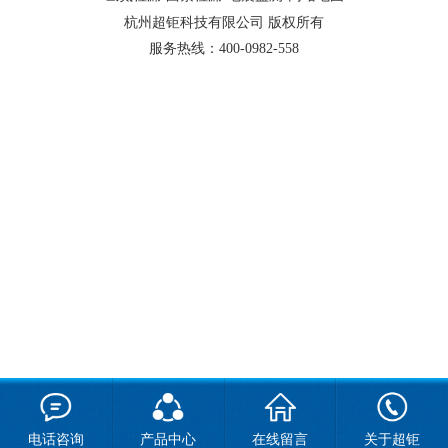
杭州超钜科技有限公司
版权所有
服务热线：
400-0982-558
电话咨询
产品中心
在线留言
关于超钜