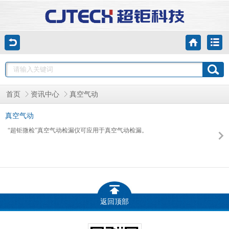
首页
资讯中心
真空气动
真空气动
“超钜微检”真空气动检漏仪可应用于真空气动检漏。
返回顶部