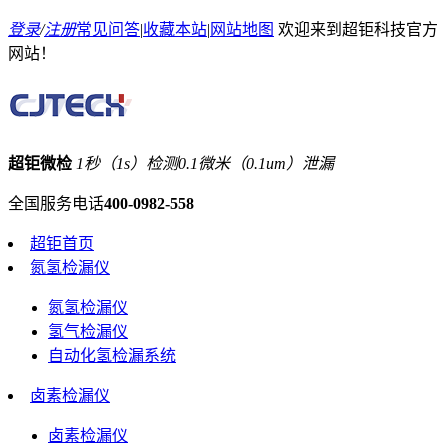
登录
/
注册
常见问答
|
收藏本站
|
网站地图
欢迎来到超钜科技官方
网站！
超钜微检
1秒（1s）检测0.1微米（0.1um）泄漏
全国服务电话
400-0982-558
超钜首页
氮氢检漏仪
氮氢检漏仪
氢气检漏仪
自动化氢检漏系统
卤素检漏仪
卤素检漏仪