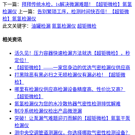
下一篇：
拜拜传统水检，1s解决微漏难题！【超钜微检】氮氢
检漏仪
上一篇：
告别繁琐工序，检测时间快百倍！【超钜微
检】氮氢检漏仪
此文关键字：
油罐检漏
氮氢检漏仪
超钜微检
相关资讯
活久见！压力容器快速检漏方法就选【超钜微检】，秒
定位！
【超钜微检】——一家您身边的优选气密检漏仪供应商
打黑除恶有黑必扫之无损检漏仪有漏必检！【超钜微
检】
哪里有检漏仪供应商检漏设备精度高、性价比又高？
【超钜微检】
氮氢检漏仪为您的水冷散热器气密性检测排忧解难
制冷系统检漏仪检出产品微泄漏
突破！让泵漏气难题迎刃而解的【超钜微检】氮氢干泵
检漏仪
测中央空调管道测漏仪，你选择哪款气密性检测设备？