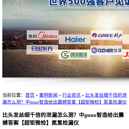
当前位置：
首页
»
案例新闻
»
行业资讯
»
比头发丝细千倍的泄
漏怎么测？中guuo智造给出震撼答案【超钜微检】氮氢检漏仪
比头发丝细千倍的泄漏怎么测？中guuo智造给出震
撼答案【超钜微检】氮氢检漏仪