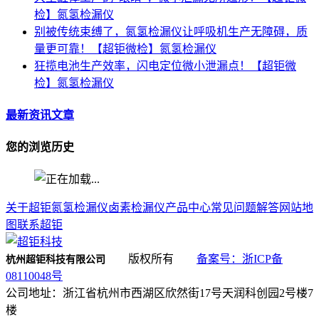
检】氮氢检漏仪
别被传统束缚了，氮氢检漏仪让呼吸机生产无障碍，质
量更可靠！【超钜微检】氮氢检漏仪
狂揽电池生产效率，闪电定位微小泄漏点！【超钜微
检】氮氢检漏仪
最新资讯文章
您的浏览历史
关于超钜
氮氢检漏仪
卤素检漏仪
产品中心
常见问题解答
网站地
图
联系超钜
版权所有
备案号：浙ICP备
杭州超钜科技有限公司
08110048号
公司地址：浙江省杭州市西湖区欣然街17号天润科创园2号楼7
楼