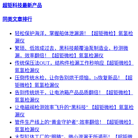
超钜科技最新产品
同类文章排行
轻松保护海洋，掌握船体泄漏源！【超钜微检】氮氢检
漏仪
繁琐、低效成过去，黑科技颠覆油泵制造业，秒测微
漏，效率翻倍！【超钜微检】氮氢检漏仪
传统保压法OUT，结构件检漏工作秒响应【超钜微检】
氮氢检漏仪
压倒传统水检，让你告别烘干烦恼，1s恢复新品！【超
钜微检】氮氢检漏仪
告别传统烘干，让电池箱产品品质翻倍！【超钜微检】
氮氢检漏仪
让电磁阀检测效率飞升的“黑科技” 【超钜微检】氮氢检
漏仪
管件生产线上的“黄金守护者”,效率翻倍！【超钜微检】
氮氢检漏仪
大型缸体工厂的“眼睛”，微小泄漏无所遁形！【超钜微