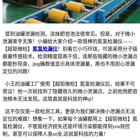
提到油罐泄漏检测，涂抹肥皂泡法很常见。但是，对于微小
泄漏束手无策！小编给大家介绍一款很棒的氮氢检漏仪——
【超钜微检】
氮氢检漏仪
！别看它小巧玲珑，可是采用分子级
痕量传感技术，检测精度提高千倍，连那些隐藏的微小泄漏点
都能秒现身，jing确数值显示具体泄漏量，再也不用担心泄漏
定位的问题！
小王的油罐工厂使用【超钜微检】氮氢检漏仪后，结果不可
思议！他一次就找到了隐藏很久的微小泄漏点，之前他用肥皂
泡根本无法发现。这简直就是科技的神qi！
这不仅仅是一款检测工具，更是为我们解决微小泄漏点无法
定位的难题！想象一下，如果每个油罐都用上【超钜微检】氮
氢检漏仪，不管是经济损失还是环境污染都能得到you效控
制，甚至可以保障人身an全,这就是科技的力量！