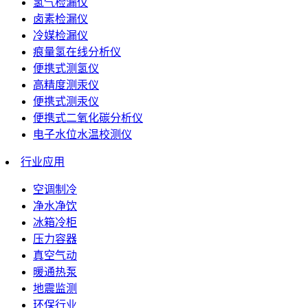
氢气检漏仪
卤素检漏仪
冷媒检漏仪
痕量氢在线分析仪
便携式测氢仪
高精度测汞仪
便携式测汞仪
便携式二氧化碳分析仪
电子水位水温校测仪
行业应用
空调制冷
净水净饮
冰箱冷柜
压力容器
真空气动
暖通热泵
地震监测
环保行业