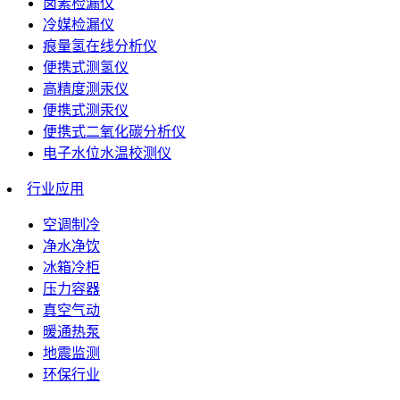
卤素检漏仪
冷媒检漏仪
痕量氢在线分析仪
便携式测氢仪
高精度测汞仪
便携式测汞仪
便携式二氧化碳分析仪
电子水位水温校测仪
行业应用
空调制冷
净水净饮
冰箱冷柜
压力容器
真空气动
暖通热泵
地震监测
环保行业