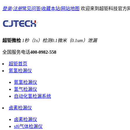
登录
/
注册
常见问答
|
收藏本站
|
网站地图
欢迎来到超钜科技官方
超钜微检
1秒（1s）检测0.1微米（0.1um）泄漏
全国服务电话
400-0982-558
超钜首页
氮氢检漏仪
氮氢检漏仪
氢气检漏仪
自动化氢检漏系统
卤素检漏仪
卤素检漏仪
sf6气体检漏仪