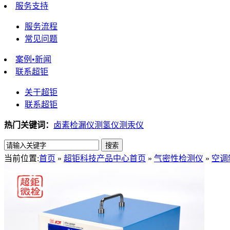
服务支持
服务流程
常见问题
案例•新闻
联系超钜
关于超钜
联系超钜
热门关键词：
卤素检漏仪
测氢仪
测汞仪
当前位置:
首页
»
超钜科技产品中心
首页
»
气密性检测仪
»
空调