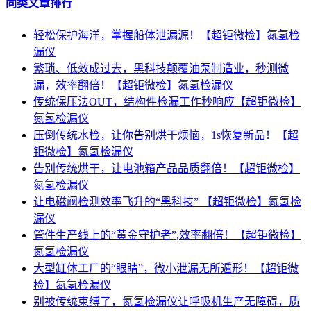
同类文章排行
轻松保护海洋，掌握船体泄漏源！【超钜微检】氮氢检
漏仪
繁琐、低效成过去，黑科技颠覆油泵制造业，秒测微
漏，效率翻倍！【超钜微检】氮氢检漏仪
传统保压法OUT，结构件检漏工作秒响应【超钜微检】
氮氢检漏仪
压倒传统水检，让你告别烘干烦恼，1s恢复新品！【超
钜微检】氮氢检漏仪
告别传统烘干，让电池箱产品品质翻倍！【超钜微检】
氮氢检漏仪
让电磁阀检测效率飞升的“黑科技” 【超钜微检】氮氢检
漏仪
管件生产线上的“黄金守护者”,效率翻倍！【超钜微检】
氮氢检漏仪
大型缸体工厂的“眼睛”，微小泄漏无所遁形！【超钜微
检】氮氢检漏仪
别被传统束缚了，氮氢检漏仪让呼吸机生产无障碍，质