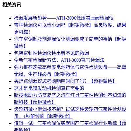
相关资讯
检漏发展新趋势——ATH-3000低压减压阀检漏仪
雪种检漏仪可以检小漏吗【超钜微检】高灵敏度、结果
更可靠！
汽车空调制冷剂测漏仪让测漏变成了简单的事情【超钜
微检】
包装密封性检漏仪检出看不见的微漏
全新气密检漏新方法：ATH-3000氢气检漏法
强力推荐这款高精度电池箱体气密性检测设备——高效
无损，生产线必备【超钜微检】
买焊点测漏仪您考虑响应时间了吗？【超钜微检】
这才是电喷发动机检测真正需要的
新技术助力防疫复产之汽车灯具气密性检测你不知道的
新科技【超钜微检】
齿轮箱微小泄漏找不到？试试这种齿轮箱气密性检测设
备，1秒解烦恼【超钜微检】
值得一试！气密检漏仪铸就国产气密检漏行业新标【超
钜微检】