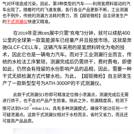
气对环境造成污染，因此，第
3
种类型的汽车——利用氢燃料驱动的汽
车出现了。随着时代的飞速发展，各行各业产品更新不断，工业测漏
也不例外，传统的测漏方法耗时费力，而【超钜微检】自主研发生产
的
快速又精准。
干式测漏仪
在
年亚洲ces展中只需“充电”3分钟，就可以续航400
2019
公里的全球第一款氢能源车已经量产并且投放市场，这就是奔
驰GLCF-CELL车，这辆汽车采用的是氢燃料转化为电的技
术，因此它也是一辆电力汽车。而对于工业测漏行业而言，传
统的水检法工序繁琐，测漏完成后仍需烘干，费时费电，即便
如此，仍然会有残留的水份影响产品的品相，因此，需要一种
干式无损检漏方式代替水检。为此，【超钜微检】自主研发生
产了一款新型型号为ATH-3000P的干式测漏仪。
此款干式测漏仪1秒即可精准定位微小泄漏点，测漏完成后无需
进行烘干，也不会对产品产生损害。除此之外，检漏精度高，检测下
-7
限可达到5×10
mbar.L/s，具有多种测漏模式，确保不放过任何一个
可疑泄漏点。这款
相对于水检而言，省时又省力，而且还
干式测漏仪
可提高产品品质。