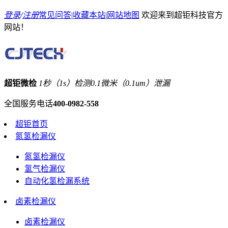
登录
/
注册
常见问答
|
收藏本站
|
网站地图
欢迎来到超钜科技官方
网站！
超钜微检
1秒（1s）检测0.1微米（0.1um）泄漏
全国服务电话
400-0982-558
超钜首页
氮氢检漏仪
氮氢检漏仪
氢气检漏仪
自动化氢检漏系统
卤素检漏仪
卤素检漏仪