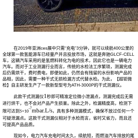
在2019年亚洲ces展中只需“充电”3分钟，就可以续航400公里的
全球第一款氢能源车已经量产并且投放市场，这就是奔驰GLCF-CELL
车，这辆汽车采用的是氢燃料转化为电的技术，因此它也是一辆电力
汽车。而对于工业测漏行业而言，传统的水检法工序繁琐，测漏完成
后仍需烘干，费时费电，即便如此，仍然会有残留的水份影响产品的
品相，因此，需要一种干式无损检漏方式代替水检。为此，【超钜微
检】自主研发生产了一款新型型号为ATH-3000P的干式测漏仪。
1
此款干式测漏仪
秒即可精准定位微小泄漏点，测漏完成后无需
进行烘干，也不会对产品产生损害。除此之外，检漏精度高，检测下
-7
mbar.L/s
限可达到
×
，具有多种测漏模式，确保不放过任何一个
5
10
相对于水检而言，省时又省力，而且还
可疑泄漏点。这款
干式测漏仪
可提高产品品质。
现如今，电力汽车充电时间太久，续航短，而燃油汽车排放的尾