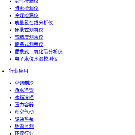
氢气检漏仪
卤素检漏仪
冷媒检漏仪
痕量氢在线分析仪
便携式测氢仪
高精度测汞仪
便携式测汞仪
便携式二氧化碳分析仪
电子水位水温校测仪
行业应用
空调制冷
净水净饮
冰箱冷柜
压力容器
真空气动
暖通热泵
地震监测
环保行业