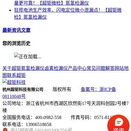
量更可靠！【超钜微检】氮氢检漏仪
狂揽电池生产效率，闪电定位微小泄漏点！【超钜微
检】氮氢检漏仪
最新资讯文章
您的浏览历史
关于超钜
氮氢检漏仪
卤素检漏仪
产品中心
常见问题解答
网站地
图
联系超钜
版权所有
备案号：浙ICP备
杭州超钜科技有限公司
08110048号
公司地址：浙江省杭州市西湖区欣然街17号天润科创园2号楼7
楼
全国服务电话：400-0982-558 传真号码：0571-81131130
联系电话：13906518658
浙公网安备 33010602006754号