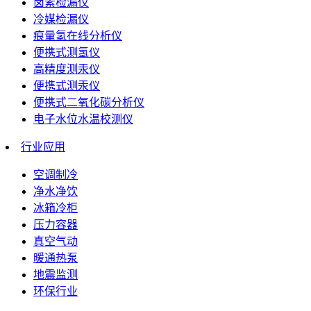
卤素检漏仪
冷媒检漏仪
痕量氢在线分析仪
便携式测氢仪
高精度测汞仪
便携式测汞仪
便携式二氧化碳分析仪
电子水位水温校测仪
行业应用
空调制冷
净水净饮
冰箱冷柜
压力容器
真空气动
暖通热泵
地震监测
环保行业