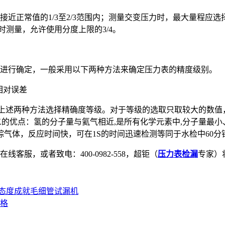
近正常值的1/3至2/3范围内；测量交变压力时，最大量程应
时测量，允许使用分度上限的3/4。
进行确定，一般采用以下两种方法来确定压力表的精度级别。
相对误差
据上述两种方法选择精确度等级。对于等级的选取只取较大的数值，以
无二的优点：氢的分子量与氦气相近,是所有化学元素中,分子量最
气体，反应时间快，可在1S的时间迅速检测等同于水检中60
客服，或者致电：400-0982-558，超钜（
压力表检漏
专家）
态度成就毛细管试漏机
格