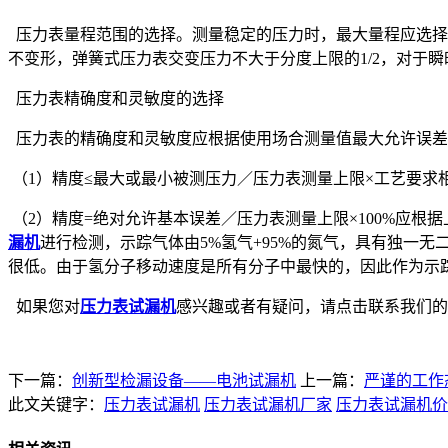
压力表量程范围的选择。测量稳定的压力时，最大量程应选择接
不变形，弹簧式压力表交变压力不大于分度上限的1/2，对于瞬
压力表精确度和灵敏度的选择
压力表的精确度和灵敏度应根据使用场合测量值最大允许误差
（1）精度≤最大或最小被测压力／压力表测量上限×工艺要求
（2）精度=绝对允许基本误差／压力表测量上限×100%应根
漏机
进行检测，示踪气体由5%氢气+95%的氮气，具有独一
很低。由于氢分子移动速度是所有分子中最快的，因此作为示踪
如果您对
压力表试漏机
感兴趣或者有疑问，请点击联系我们的在线
下一篇：
创新型检漏设备——电池试漏机
上一篇：
严谨的工作
此文关键字：
压力表试漏机
压力表试漏机厂家
压力表试漏机价