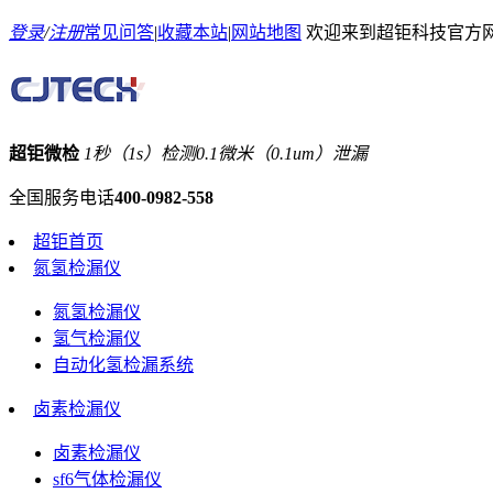
登录
/
注册
常见问答
|
收藏本站
|
网站地图
欢迎来到超钜科技官方
超钜微检
1秒（1s）检测0.1微米（0.1um）泄漏
全国服务电话
400-0982-558
超钜首页
氮氢检漏仪
氮氢检漏仪
氢气检漏仪
自动化氢检漏系统
卤素检漏仪
卤素检漏仪
sf6气体检漏仪