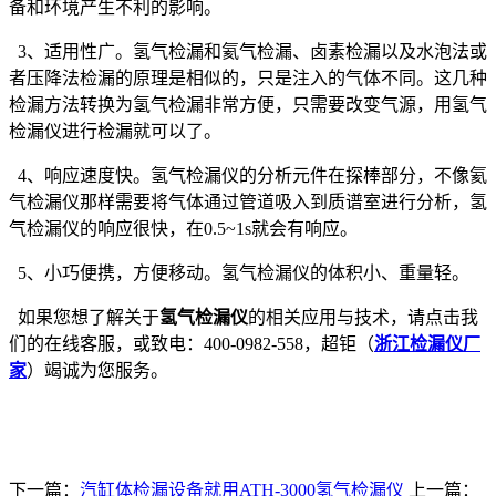
备和环境产生不利的影响。
3、适用性广。氢气检漏和氦气检漏、卤素检漏以及水泡法或
者压降法检漏的原理是相似的，只是注入的气体不同。这几种
检漏方法转换为氢气检漏非常方便，只需要改变气源，用氢气
检漏仪进行检漏就可以了。
4、响应速度快。氢气检漏仪的分析元件在探棒部分，不像氦
气检漏仪那样需要将气体通过管道吸入到质谱室进行分析，氢
气检漏仪的响应很快，在0.5~1s就会有响应。
5、小巧便携，方便移动。氢气检漏仪的体积小、重量轻。
如果您想了解关于
氢气检漏仪
的相关应用与技术，请点击我
们的在线客服，或致电：400-0982-558，超钜（
浙江检漏仪厂
家
）竭诚为您服务。
下一篇：
汽缸体检漏设备就用ATH-3000氢气检漏仪
上一篇：