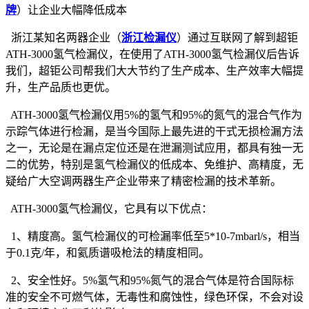
牌
）让企业大幅降低成本
浙江某知名两器企业（
浙江检漏仪
）通过互联网了解到超钜
ATH-3000氢气检漏仪，在使用了ATH-3000氢气检漏仪后告诉
我们，超钜公司帮我们大大节约了生产成本、生产效率大幅提
升，生产品质也更优。
ATH-3000氢气检漏仪用5%的氢气和95%的氮气的混合气作为
示踪气体进行检漏，是当今国际上最先进的干式无损检漏方法
之一，无论是在漏点定位还是在泄漏测试应用，都具有独一无
二的优势，特别是氢气检漏仪的低成本、免维护、高精度，无
疑给广大空调两器生产企业带来了精密检漏的技术革新。
ATH-3000氢气检漏仪，它具有以下优点：
1、精度高。氢气检漏仪的可检漏率低至5*10-7mbarl/s，相当
于0.1克/年，和氦质谱吸枪法的精度相同。
2、安全性好。5%氢气和95%氮气的混合气体是符合国际标
准的安全不可燃气体，无毒性和腐蚀性，绿色环保，不会对设