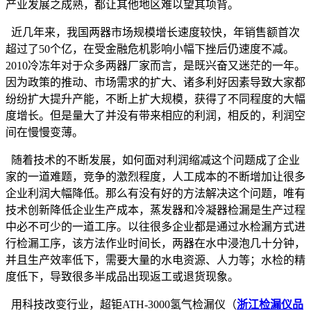
产业发展之成熟，都让其他地区难以望其项背。
近几年来，我国两器市场规模增长速度较快，年销售额首次
超过了50个亿，在受金融危机影响小幅下挫后仍速度不减。
2010冷冻年对于众多两器厂家而言，是既兴奋又迷茫的一年。
因为政策的推动、市场需求的扩大、诸多利好因素导致大家都
纷纷扩大提升产能，不断上扩大规模，获得了不同程度的大幅
度增长。但是量大了并没有带来相应的利润，相反的，利润空
间在慢慢变薄。
随着技术的不断发展，如何面对利润缩减这个问题成了企业
家的一道难题，竞争的激烈程度，人工成本的不断增加让很多
企业利润大幅降低。那么有没有好的方法解决这个问题，唯有
技术创新降低企业生产成本，蒸发器和冷凝器检漏是生产过程
中必不可少的一道工序。以往很多企业都是通过水检漏方式进
行检漏工序，该方法作业时间长，两器在水中浸泡几十分钟，
并且生产效率低下，需要大量的水电资源、人力等；水检的精
度低下，导致很多半成品出现返工或退货现象。
用科技改变行业，超钜ATH-3000氢气检漏仪（
浙江检漏仪品