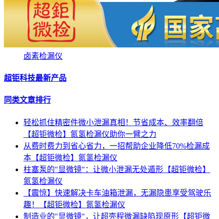
卤素检漏仪
超钜科技最新产品
同类文章排行
轻松抓住精密件微小泄漏真相！节省成本、效率翻倍
【超钜微检】氮氢检漏仪助你一臂之力
从费时费力到省心省力，一招帮助企业降低70%检漏成
本【超钜微检】氮氢检漏仪
柱塞泵的"显微镜"：让微小泄漏无处遁形【超钜微检】
氮氢检漏仪
【震惊】快速解决卡车油箱泄漏，无漏隐患享受驾驶乐
趣！【超钜微检】氮氢检漏仪
制造业的"显微镜"，让超壳程微漏缺陷现原形【超钜微