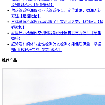
1秒就能检出【超钜微检】
供热管道检漏仪器不论管道多长，定位准确，微漏无处
可逃【超钜微检】
气体管道检漏仪行动起来了！零泄漏之美，1秒倾心【超
钜微检】
氟里昂22检漏仪空调制冷系统检漏有它更方便！【超钜
微检】
赶紧看！阀体气密性检测怎么检测才能保质保量，掌握
窍门1秒轻松完成【超钜微检】
推荐产品