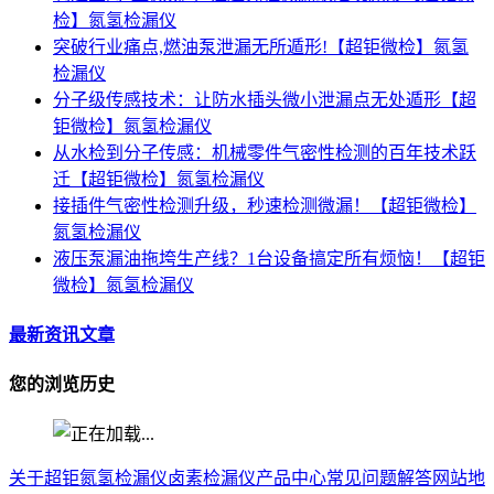
检】氮氢检漏仪
突破行业痛点,燃油泵泄漏无所遁形!【超钜微检】氮氢
检漏仪
分子级传感技术：让防水插头微小泄漏点无处遁形【超
钜微检】氮氢检漏仪
从水检到分子传感：机械零件气密性检测的百年技术跃
迁【超钜微检】氮氢检漏仪
接插件气密性检测升级，秒速检测微漏！【超钜微检】
氮氢检漏仪
液压泵漏油拖垮生产线？1台设备搞定所有烦恼！【超钜
微检】氮氢检漏仪
最新资讯文章
您的浏览历史
关于超钜
氮氢检漏仪
卤素检漏仪
产品中心
常见问题解答
网站地