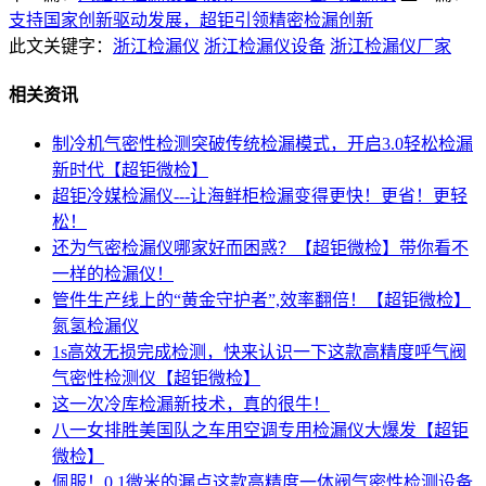
支持国家创新驱动发展，超钜引领精密检漏创新
此文关键字：
浙江检漏仪
浙江检漏仪设备
浙江检漏仪厂家
相关资讯
制冷机气密性检测突破传统检漏模式，开启3.0轻松检漏
新时代【超钜微检】
超钜冷媒检漏仪---让海鲜柜检漏变得更快！更省！更轻
松！
还为气密检漏仪哪家好而困惑？【超钜微检】带你看不
一样的检漏仪！
管件生产线上的“黄金守护者”,效率翻倍！【超钜微检】
氮氢检漏仪
1s高效无损完成检测，快来认识一下这款高精度呼气阀
气密性检测仪【超钜微检】
这一次冷库检漏新技术，真的很牛！
八一女排胜美国队之车用空调专用检漏仪大爆发【超钜
微检】
佩服！0.1微米的漏点这款高精度一体阀气密性检测设备