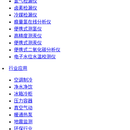
氢气检漏仪
卤素检漏仪
冷媒检漏仪
痕量氢在线分析仪
便携式测氢仪
高精度测汞仪
便携式测汞仪
便携式二氧化碳分析仪
电子水位水温校测仪
行业应用
空调制冷
净水净饮
冰箱冷柜
压力容器
真空气动
暖通热泵
地震监测
环保行业