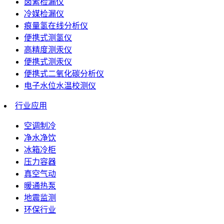
卤素检漏仪
冷媒检漏仪
痕量氢在线分析仪
便携式测氢仪
高精度测汞仪
便携式测汞仪
便携式二氧化碳分析仪
电子水位水温校测仪
行业应用
空调制冷
净水净饮
冰箱冷柜
压力容器
真空气动
暖通热泵
地震监测
环保行业