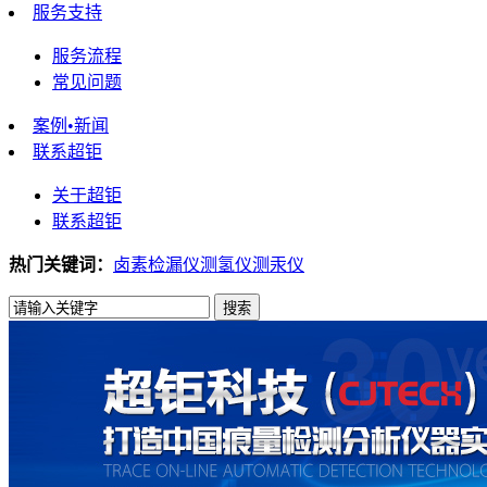
服务支持
服务流程
常见问题
案例•新闻
联系超钜
关于超钜
联系超钜
热门关键词：
卤素检漏仪
测氢仪
测汞仪