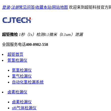
登录
/
注册
常见问答
|
收藏本站
|
网站地图
欢迎来到超钜科技官方
超钜微检
1秒（1s）检测0.1微米（0.1um）泄漏
全国服务电话
400-0982-558
超钜首页
氮氢检漏仪
氮氢检漏仪
氢气检漏仪
自动化氢检漏系统
卤素检漏仪
卤素检漏仪
sf6气体检漏仪